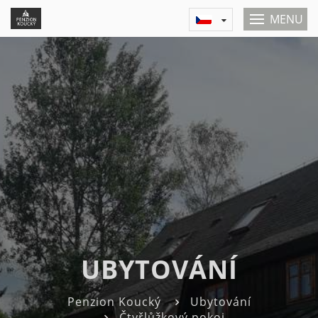
MENU
UBYTOVÁNÍ
Penzion Koucký
Ubytování
Čtyřlůžkový pokoj