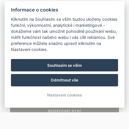
Informace o cookies
ZÁKLADNÍ INFORMACE
Kliknutím na Souhlasím se vším budou uloženy cookies
funkční, výkonnostní, analytické i marketingové -
Počet lůžek: 4
dokážeme vám tak umožnit pohodlné používání webu,
měřit funkčnost našeho webu i vás cílit reklamou. Své
preference můžete snadno upravit kliknutím na
VYBAVENÍ
Nastavení cookies.
TV
Sprcha
Souhlasím se vším
WC
Lednice
Odmítnout vše
Kuchyňka
Nastavení cookies
REZERVOVAT NYNÍ
ZPĚT NA POKOJE